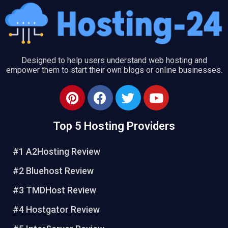
Designed to help users understand web hosting and
empower them to start their own blogs or online businesses.
P
F
T
Y
i
a
w
o
n
c
i
u
Top 5 Hosting Providers
t
e
t
t
e
b
t
u
#1 A2Hosting Review
r
o
e
b
e
o
r
e
#2 Bluehost Review
s
k
#3 TMDHost Review
t
#4 Hostgator Review