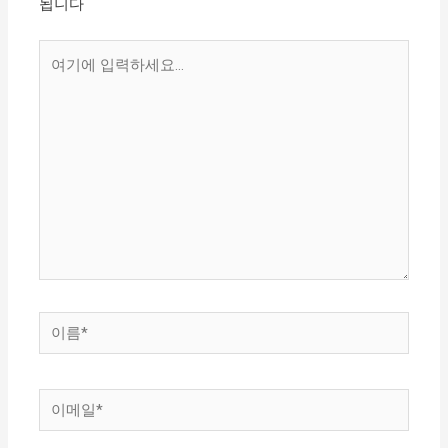
됩니다
여
기
에
입
력
하
세
요...
이
름
*
이
메