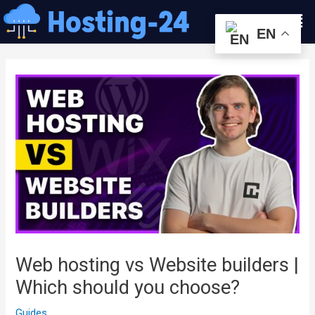
콘
Men
텐
EN
츠
글
로
내
건
비
너
게
뛰
이
기
션
Web hosting vs Website builders |
Which should you choose?
Guides