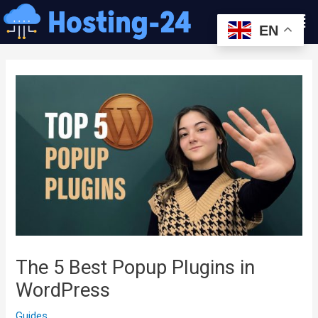
콘
Men
텐
EN
츠
글
로
내
건
비
너
게
뛰
이
기
션
The 5 Best Popup Plugins in
WordPress
Guides