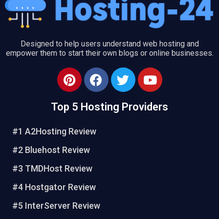
Designed to help users understand web hosting and
empower them to start their own blogs or online businesses.
P
F
T
Y
i
a
w
o
n
c
i
u
Top 5 Hosting Providers
t
e
t
t
e
b
t
u
#1 A2Hosting Review
r
o
e
b
e
o
r
e
#2 Bluehost Review
s
k
#3 TMDHost Review
t
#4 Hostgator Review
#5 InterServer Review