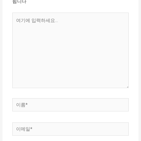
됩니다
여
기
에
입
력
하
세
요...
이
름
*
이
메