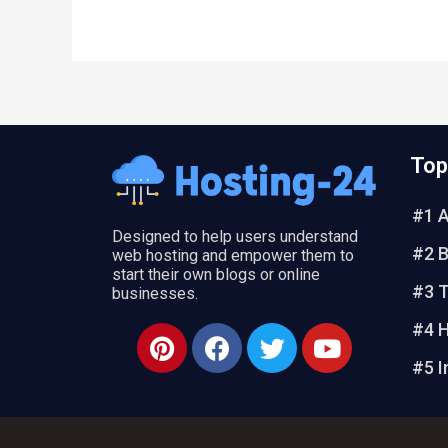
Top
#1 
Designed to help users understand
#2 B
web hosting and empower them to
start their own blogs or online
#3 
businesses.
#4 H
P
F
T
Y
i
a
w
o
#5 I
n
c
i
u
t
e
t
t
e
b
t
u