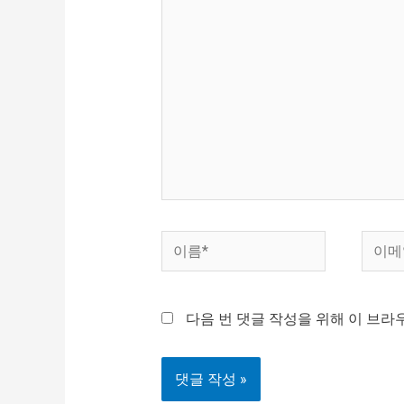
기
에
입
력
하
세
요...
이
이
름
메
*
일
다음 번 댓글 작성을 위해 이 브라
*