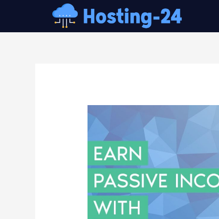
콘
텐
츠
로
건
글
너
내
뛰
비
기
게
이
션