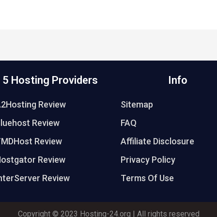
 5 Hosting Providers
Info
A2Hosting Review
Sitemap
luehost Review
FAQ
TMDHost Review
Affiliate Disclosure
ostgator Review
Privacy Policy
nterServer Review
Terms Of Use
Copyright © 2023 Hosting-24.org | All rights reserved