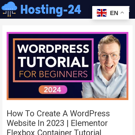
콘
Men
텐
EN
츠
글
로
내
건
비
너
게
뛰
이
기
션
How To Create A WordPress
Website In 2023 | Elementor
Flexbox Container Tutorial