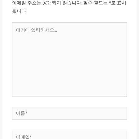
이메일 주소는 공개되지 않습니다.
필수 필드는
*
로 표시
됩니다
여
기
에
입
력
하
세
요...
이
름
*
이