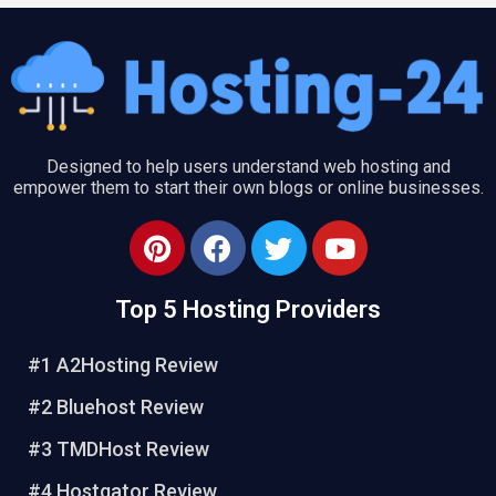
Designed to help users understand web hosting and
empower them to start their own blogs or online businesses.
P
F
T
Y
i
a
w
o
n
c
i
u
Top 5 Hosting Providers
t
e
t
t
e
b
t
u
#1 A2Hosting Review
r
o
e
b
e
o
r
e
#2 Bluehost Review
s
k
#3 TMDHost Review
t
#4 Hostgator Review