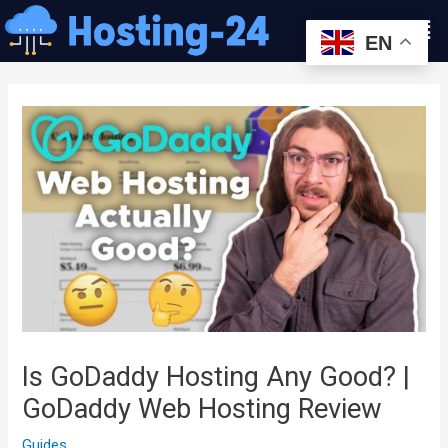
콘
Men
텐
EN
츠
글
로
내
건
비
너
게
뛰
이
기
션
Is GoDaddy Hosting Any Good? |
GoDaddy Web Hosting Review
Guides