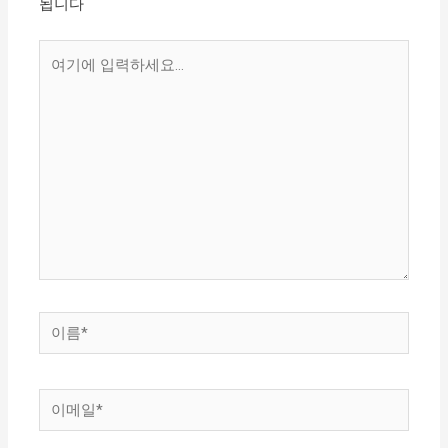
됩니다
여
기
에
입
력
하
세
요...
이
름
*
이
메