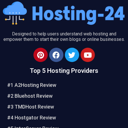
Designed to help users understand web hosting and
empower them to start their own blogs or online businesses.
P
F
T
Y
i
a
w
o
n
c
i
u
Top 5 Hosting Providers
t
e
t
t
e
b
t
u
#1 A2Hosting Review
r
o
e
b
e
o
r
e
#2 Bluehost Review
s
k
#3 TMDHost Review
t
#4 Hostgator Review