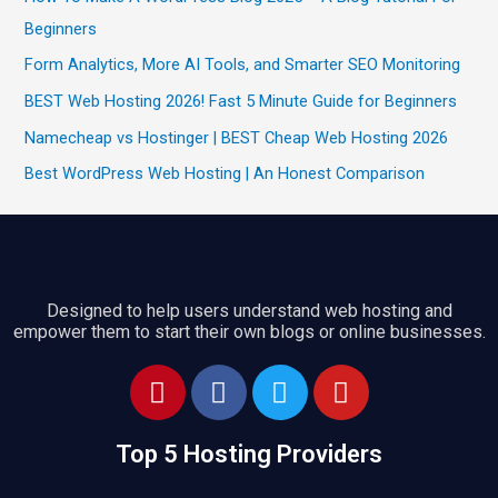
Beginners
Form Analytics, More AI Tools, and Smarter SEO Monitoring
BEST Web Hosting 2026! Fast 5 Minute Guide for Beginners
Namecheap vs Hostinger | BEST Cheap Web Hosting 2026
Best WordPress Web Hosting | An Honest Comparison
Designed to help users understand web hosting and
empower them to start their own blogs or online businesses.
P
F
T
Y
i
a
w
o
n
c
i
u
Top 5 Hosting Providers
t
e
t
t
e
b
t
u