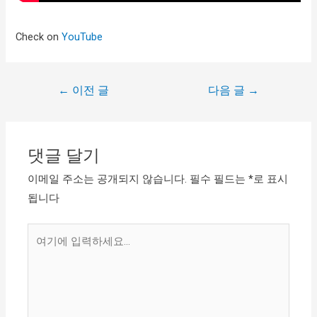
Check on
YouTube
←
이전 글
다음 글
→
댓글 달기
이메일 주소는 공개되지 않습니다.
필수 필드는
*
로 표시
됩니다
여
기
에
입
력