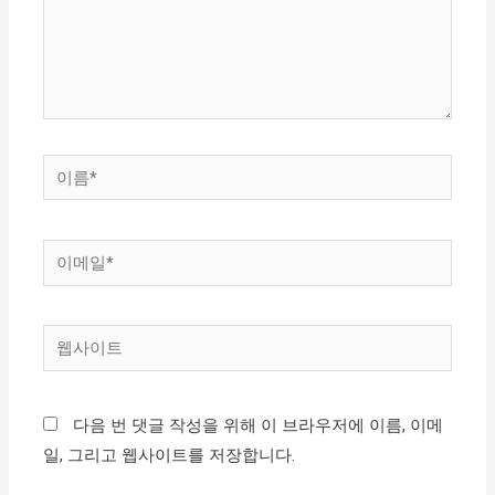
하
세
요...
이
름
*
이
메
일
웹
*
사
이
다음 번 댓글 작성을 위해 이 브라우저에 이름, 이메
트
일, 그리고 웹사이트를 저장합니다.