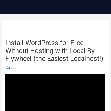
콘
Me
텐
츠
글
로
내
건
비
너
게
Install WordPress for Free
뛰
이
Without Hosting with Local By
기
션
Flywheel (the Easiest Localhost!)
Guides