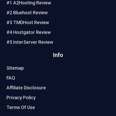
#1 A2Hosting Review
r
o
e
b
e
o
r
e
#2 Bluehost Review
s
k
#3 TMDHost Review
t
#4 Hostgator Review
#5 InterServer Review
Info
Sitemap
FAQ
Affiliate Disclosure
Privacy Policy
Terms Of Use