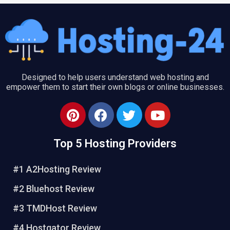
Designed to help users understand web hosting and
empower them to start their own blogs or online businesses.
P
F
T
Y
i
a
w
o
n
c
i
u
Top 5 Hosting Providers
t
e
t
t
e
b
t
u
#1 A2Hosting Review
r
o
e
b
e
o
r
e
#2 Bluehost Review
s
k
#3 TMDHost Review
t
#4 Hostgator Review