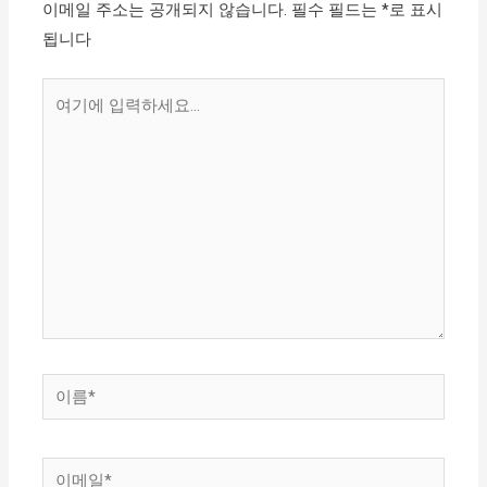
이메일 주소는 공개되지 않습니다.
필수 필드는
*
로 표시
됩니다
여
기
에
입
력
하
세
요...
이
름
*
이