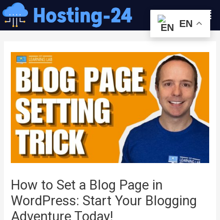
콘
Men
텐
EN
츠
글
로
내
건
비
너
게
뛰
이
기
션
How to Set a Blog Page in
WordPress: Start Your Blogging
Adventure Today!