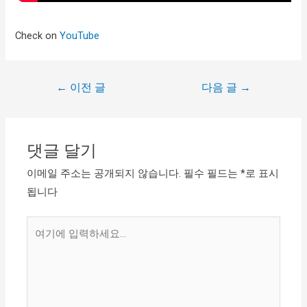
Check on
YouTube
←
이전 글
다음 글
→
댓글 달기
이메일 주소는 공개되지 않습니다.
필수 필드는
*
로 표시
됩니다
여
기
에
입
력