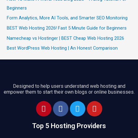
Beginners
Form Analytics, More AI Tools, and Smarter SEO Monitoring
BEST Web Hosting 2026! Fast 5 Minute Guide for Beginners
Namecheap vs Hostinger | BEST Cheap Web Hosting 2026
Best WordPress Web Hosting | An Honest Comparison
Designed to help users understand web hosting and
empower them to start their own blogs or online businesses.
P
F
T
Y
i
a
w
o
n
c
i
u
Top 5 Hosting Providers
t
e
t
t
e
b
t
u