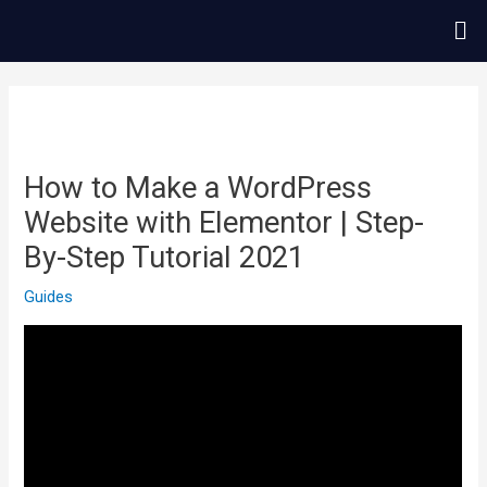
콘
Me
텐
츠
글
로
내
건
비
너
게
How to Make a WordPress
뛰
이
Website with Elementor | Step-
기
션
By-Step Tutorial 2021
Guides