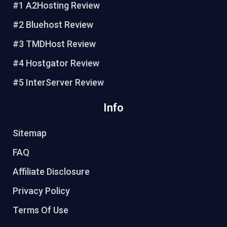
#1 A2Hosting Review
r
o
e
b
e
o
r
e
#2 Bluehost Review
s
k
#3 TMDHost Review
t
#4 Hostgator Review
#5 InterServer Review
Info
Sitemap
FAQ
Affiliate Disclosure
Privacy Policy
Terms Of Use