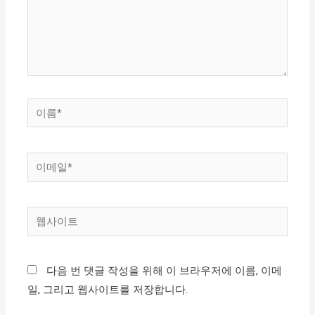
하
세
요...
이
름
*
이
메
일
웹
*
사
이
다음 번 댓글 작성을 위해 이 브라우저에 이름, 이메
트
일, 그리고 웹사이트를 저장합니다.