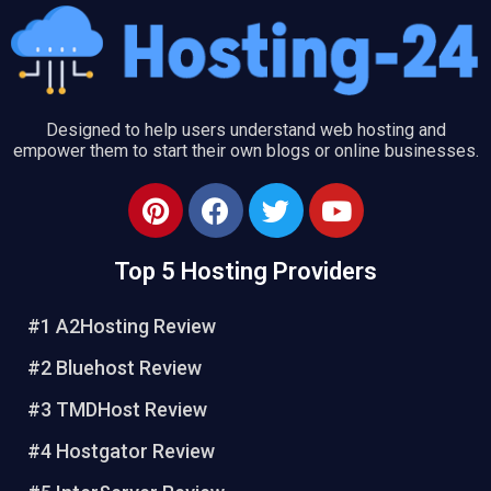
Designed to help users understand web hosting and
empower them to start their own blogs or online businesses.
P
F
T
Y
i
a
w
o
n
c
i
u
Top 5 Hosting Providers
t
e
t
t
e
b
t
u
#1 A2Hosting Review
r
o
e
b
e
o
r
e
#2 Bluehost Review
s
k
#3 TMDHost Review
t
#4 Hostgator Review