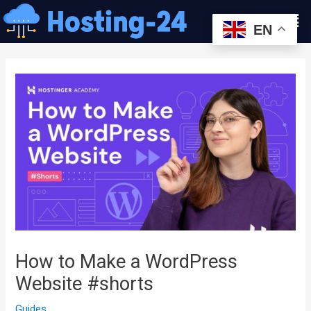
콘
Men
텐
EN
츠
글
로
내
건
비
너
게
뛰
이
기
션
How to Make a WordPress
Website #shorts
Guides