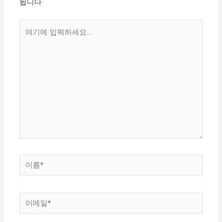
됩니다
여
기
에
입
력
하
세
요...
이
름
*
이
메