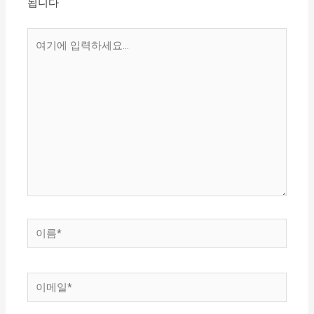
됩니다
여
기
에
입
력
하
세
요...
이
름
*
이
메