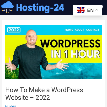
콘
Men
텐
EN
츠
글
로
내
건
비
너
게
뛰
이
기
션
How To Make a WordPress
Website – 2022
Guides