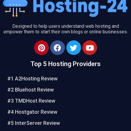
Designed to help users understand web hosting and
empower them to start their own blogs or online businesses.
P
F
T
Y
i
a
w
o
n
c
i
u
Top 5 Hosting Providers
t
e
t
t
e
b
t
u
#1 A2Hosting Review
r
o
e
b
e
o
r
e
#2 Bluehost Review
s
k
#3 TMDHost Review
t
#4 Hostgator Review
#5 InterServer Review