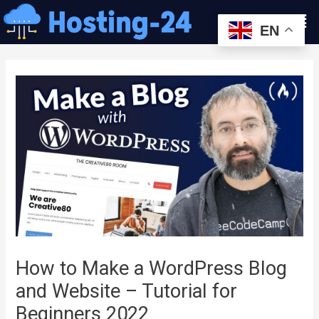
콘
Men
텐
EN
츠
글
로
내
건
비
너
게
뛰
이
기
션
How to Make a WordPress Blog
and Website – Tutorial for
Beginners 2022