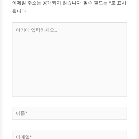
이메일 주소는 공개되지 않습니다.
필수 필드는
*
로 표시
됩니다
여
기
에
입
력
하
세
요...
이
름
*
이