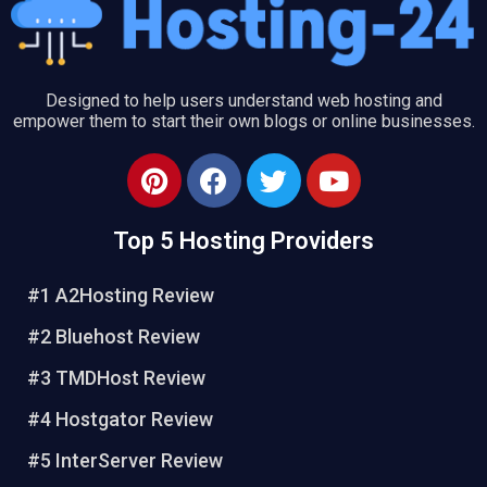
Designed to help users understand web hosting and
empower them to start their own blogs or online businesses.
P
F
T
Y
i
a
w
o
n
c
i
u
Top 5 Hosting Providers
t
e
t
t
e
b
t
u
#1 A2Hosting Review
r
o
e
b
e
o
r
e
#2 Bluehost Review
s
k
#3 TMDHost Review
t
#4 Hostgator Review
#5 InterServer Review