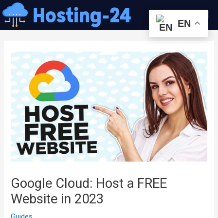
콘
Me
텐
EN
츠
글
로
내
건
비
너
게
뛰
이
기
션
Google Cloud: Host a FREE
Website in 2023
Guides