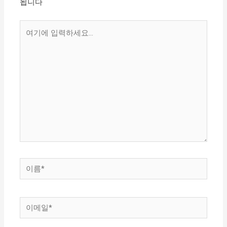
됩니다
여
기
에
입
력
하
세
요...
이
름
*
이
메