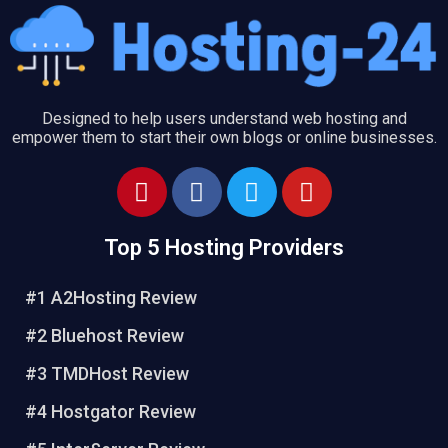
Designed to help users understand web hosting and
empower them to start their own blogs or online businesses.
P
F
T
Y
i
a
w
o
n
c
i
u
Top 5 Hosting Providers
t
e
t
t
e
b
t
u
#1 A2Hosting Review
r
o
e
b
e
o
r
e
#2 Bluehost Review
s
k
#3 TMDHost Review
t
#4 Hostgator Review