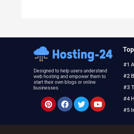
Top
#1 
Designed to help users understand
#2 B
web hosting and empower them to
start their own blogs or online
#3 
businesses.
#4 H
P
F
T
Y
i
a
w
o
#5 I
n
c
i
u
t
e
t
t
e
b
t
u