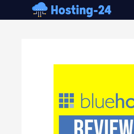
콘
텐
츠
로
건
글
너
내
뛰
비
기
게
이
션