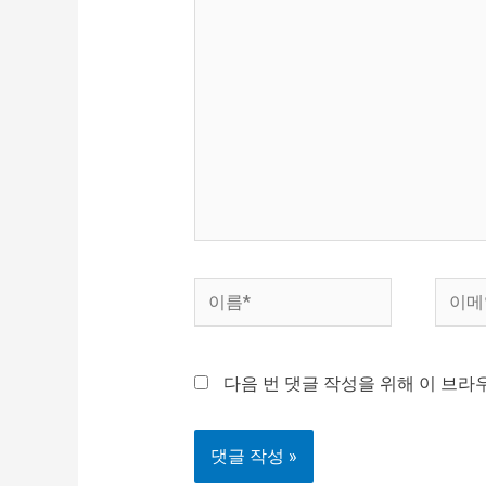
기
에
입
력
하
세
요...
이
이
름
메
*
일
다음 번 댓글 작성을 위해 이 브라
*