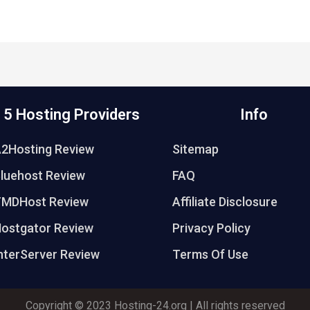
 5 Hosting Providers
Info
A2Hosting Review
Sitemap
luehost Review
FAQ
TMDHost Review
Affiliate Disclosure
ostgator Review
Privacy Policy
nterServer Review
Terms Of Use
Copyright © 2023 Hosting-24.org | All rights reserved