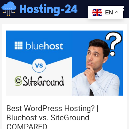
콘
Men
텐
EN
츠
글
로
내
건
비
너
게
뛰
이
기
션
Best WordPress Hosting? |
Bluehost vs. SiteGround
COMPARED