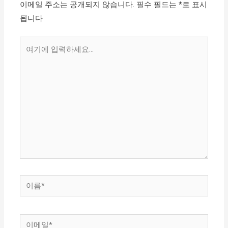
이메일 주소는 공개되지 않습니다.
필수 필드는
*
로 표시
됩니다
여
기
에
입
력
하
세
요...
이
름
*
이