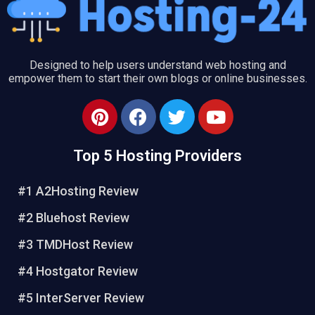
Designed to help users understand web hosting and
empower them to start their own blogs or online businesses.
P
F
T
Y
i
a
w
o
n
c
i
u
Top 5 Hosting Providers
t
e
t
t
e
b
t
u
#1 A2Hosting Review
r
o
e
b
e
o
r
e
#2 Bluehost Review
s
k
#3 TMDHost Review
t
#4 Hostgator Review
#5 InterServer Review