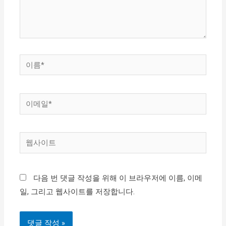
세
요...
이
름
*
이
메
일
웹
*
사
이
다음 번 댓글 작성을 위해 이 브라우저에 이름, 이메
트
일, 그리고 웹사이트를 저장합니다.