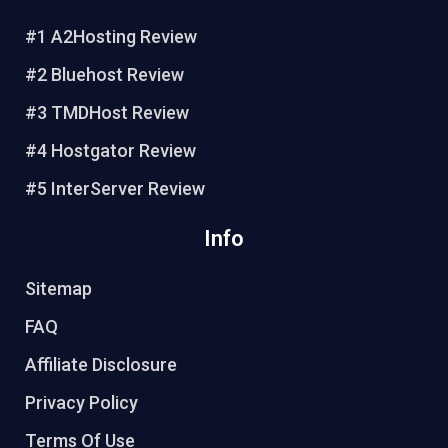
e
b
t
u
#1 A2Hosting Review
r
o
e
b
e
o
r
e
#2 Bluehost Review
s
k
#3 TMDHost Review
t
#4 Hostgator Review
#5 InterServer Review
Info
Sitemap
FAQ
Affiliate Disclosure
Privacy Policy
Terms Of Use