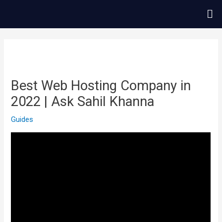
콘
Me
텐
츠
글
로
내
건
비
너
게
Best Web Hosting Company in
뛰
이
2022 | Ask Sahil Khanna
기
션
Guides