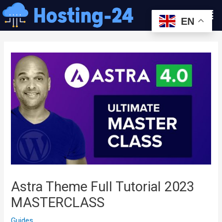
콘
Men
텐
EN
츠
글
로
내
건
비
너
게
뛰
이
기
션
Astra Theme Full Tutorial 2023
MASTERCLASS
Guides