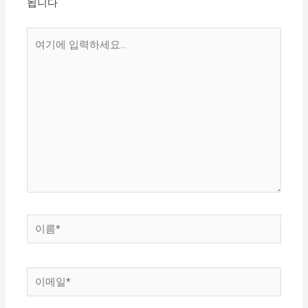
됩니다
여
기
에
입
력
하
세
요...
이
름
*
이
메