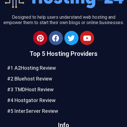
Designed to help users understand web hosting and
empower them to start their own blogs or online businesses.
P
F
T
Y
i
a
w
o
n
c
i
u
Top 5 Hosting Providers
t
e
t
t
e
b
t
u
#1 A2Hosting Review
r
o
e
b
e
o
r
e
#2 Bluehost Review
s
k
#3 TMDHost Review
t
#4 Hostgator Review
#5 InterServer Review
Info