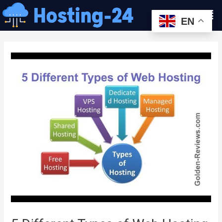
콘
Men
텐
EN
츠
글
로
내
건
비
너
게
뛰
이
기
션