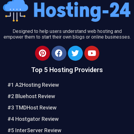
Designed to help users understand web hosting and
empower them to start their own blogs or online businesses.
P
F
T
Y
i
a
w
o
n
c
i
u
Top 5 Hosting Providers
t
e
t
t
e
b
t
u
#1 A2Hosting Review
r
o
e
b
e
o
r
e
#2 Bluehost Review
s
k
#3 TMDHost Review
t
#4 Hostgator Review
#5 InterServer Review