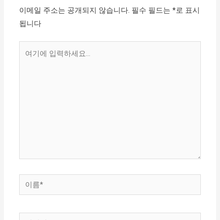
이메일 주소는 공개되지 않습니다.
필수 필드는
*
로 표시
됩니다
여
기
에
입
력
하
세
요...
이
름
*
이