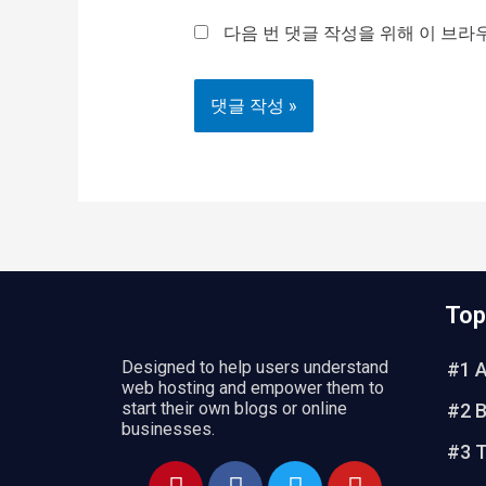
*
일
다음 번 댓글 작성을 위해 이 브라
*
Top
Designed to help users understand
#1 
web hosting and empower them to
start their own blogs or online
#2 B
businesses.
#3 
P
F
T
Y