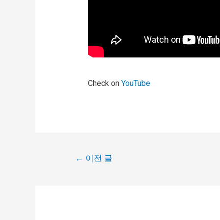
Check on
YouTube
←
이전 글