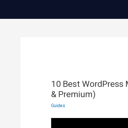
콘
텐
츠
로
건
글
너
내
뛰
비
기
게
이
10 Best WordPress 
션
& Premium)
Guides