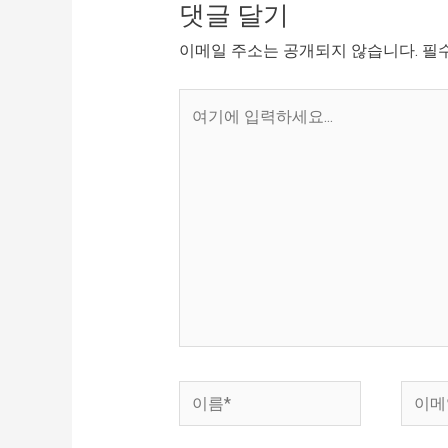
댓글 달기
이메일 주소는 공개되지 않습니다.
필
여
기
에
입
력
하
세
요...
이
이
름
메